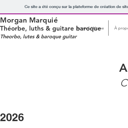
Ce site a été conçu sur la plateforme de création de sit
Morgan Marquié
Théorbe, luths & guitare baroque
Accueil / Home
À prop
Theorbo, lutes & baroque guitar
A
C
2026